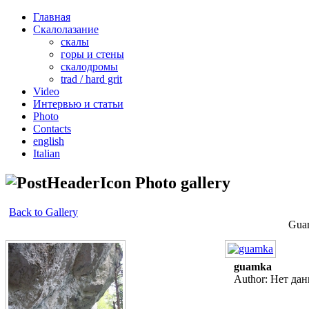
Главная
Скалолазание
скалы
горы и стены
скалодромы
trad / hard grit
Video
Интервью и статьи
Photo
Contacts
english
Italian
Photo gallery
Back to Gallery
Guam
guamka
Author: Нет да