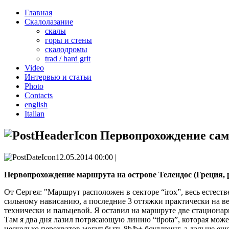
Главная
Скалолазание
скалы
горы и стены
скалодромы
trad / hard grit
Video
Интервью и статьи
Photo
Contacts
english
Italian
Первопрохождение само
12.05.2014 00:00 |
Первопрохождение маршрута на острове Телендос (Греция, р
От Сергея: "Маршрут расположен в секторе “irox”, весь естеств
сильному нависанию, а последние 3 оттяжки практически на ве
технически и пальцевой. Я оставил на маршруте две стационарн
Там я два дня лазил потрясающую линию “tipota”, которая може
несколько перехватов могут быть 8b/b+ боулдринг, а дальше