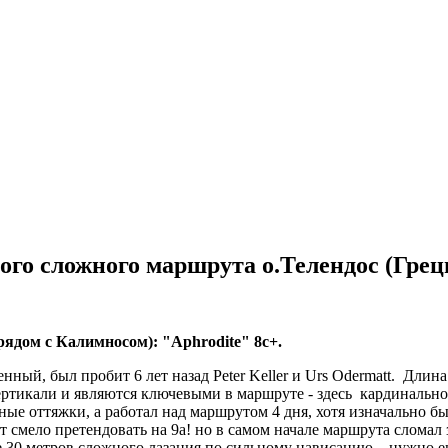
го сложного маршрута о.Телендос (Грец
ядом с Калимносом): "Aphrodite" 8с+.
енный, был пробит 6 лет назад Peter Keller и Urs Odermatt. Длин
ртикали и являются ключевыми в маршруте - здесь кардинально 
ые оттяжки, а работал над маршрутом 4 дня, хотя изначально бы
т смело претендовать на 9а! но в самом начале маршрута сломал
 еще 30 метров сложного лазания по сильному нависанию…нужно