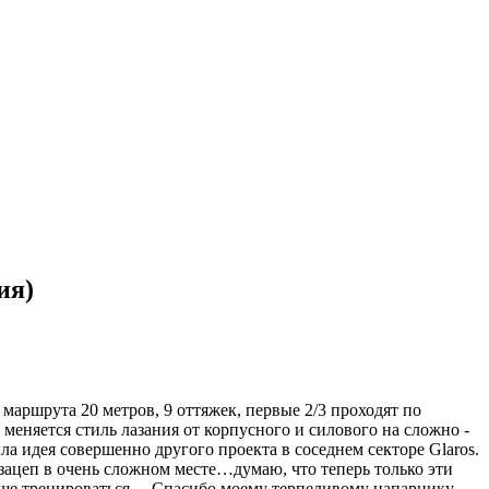
ия)
а маршрута 20 метров, 9 оттяжек, первые 2/3 проходят по
меняется стиль лазания от корпусного и силового на сложно -
ла идея совершенно другого проекта в соседнем секторе Glaros.
 зацеп в очень сложном месте…думаю, что теперь только эти
 еще тренироваться… Спасибо моему терпеливому напарнику